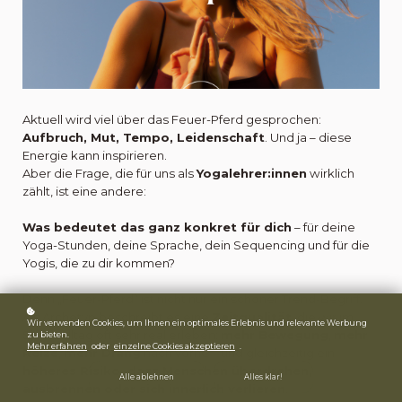
Aktuell wird viel über das Feuer-Pferd gesprochen:
Aufbruch, Mut, Tempo, Leidenschaft
. Und ja – diese
Energie kann inspirieren.
Aber die Frage, die für uns als
Yogalehrer:innen
wirklich
zählt, ist eine andere:
Was bedeutet das ganz konkret für dich
– für deine
Yoga-Stunden, deine Sprache, dein Sequencing und für die
Yogis, die zu dir kommen?
Denn „Feuer-Pferd“ ist nicht nur ein schöner Trend-Begriff.
Als Archetyp beschreibt es eine
Zeitqualität
, die wir im
Wir verwenden Cookies, um Ihnen ein optimales Erlebnis und relevante Werbung
Studioalltag oft sehr real erleben:
mehr Bewegung
,
mehr
zu bieten.
Mehr erfahren
oder
einzelne Cookies akzeptieren
.
Reize
,
mehr Drang
nach vorne – und gleichzeitig ein
h
öheres Risiko, dass Menschen überdrehen,
Alle ablehnen
Alles klar!
ausbrennen oder sich innerlich verlieren
.