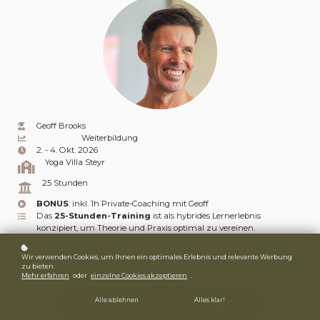
Geoff Brooks
Weiterbildung
2. - 4. Okt. 2026
Yoga Villa Steyr
25 Stunden
BONUS
: inkl. 1h Private-Coaching mit Geoff
Das
25-Stunden-Training
ist als hybrides Lernerlebnis
konzipiert, um Theorie und Praxis optimal zu vereinen.
Yoga Alliance zert. (YACEP)
Frühbucher-Preis bis 30.8.
Wir verwenden Cookies, um Ihnen ein optimales Erlebnis und relevante Werbung
zu bieten.
Mehr erfahren
oder
einzelne Cookies akzeptieren
.
Alle ablehnen
Alles klar!
Zum Einkaufskorb hinzufügen
€550
€850