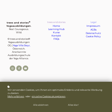
®
trees and stories
Legal
trees and stories
Home
Impressum
Yogaausbildungen.
Learning Hub
Real. Courageous.
AGBs
Kurse
Wild.
Datenschutz
Kontakt
Cookie Policy
FAQs
© trees and stories®
Yogaausbildungen
OG |
Yoga Villa Steyr,
Österreich.
Anerkannte
Ausbildungsschule
der Yoga Alliance.
®
trees and stories
Ausbildungen - copyright © 2026
Wir verwenden Cookies, um Ihnen ein optimales Erlebnis und relevante Werbung
zu bieten.
Mehr erfahren
oder
einzelne Cookies akzeptieren
.
Alle ablehnen
Alles klar!