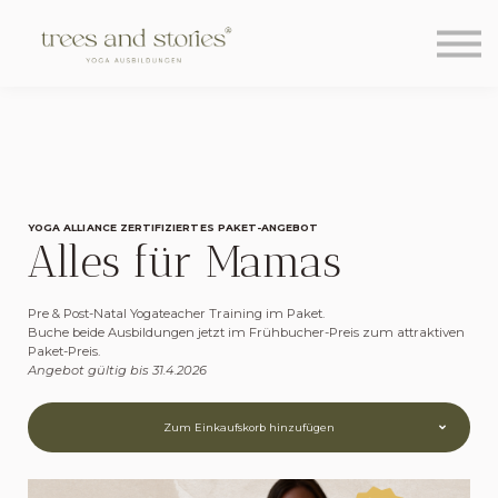
Über uns
Learning Hub
Blog
Kontakt
Sign in
Sign up
YOGA ALLIANCE ZERTIFIZIERTES PAKET-ANGEBOT
Alles für Mamas
Pre & Post-Natal Yogateacher Training im Paket.
Buche beide Ausbildungen jetzt im Frühbucher-Preis zum attraktiven
Paket-Preis.
Angebot gültig bis 31.4.2026
Zum Einkaufskorb hinzufügen