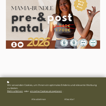
Wir verwenden Cookies, um Ihnen ein optimales Erlebnis und relevante Werbung
zu bieten.
Mehr erfahren
oder
einzelne Cookies akzeptieren
.
Alle ablehnen
Alles klar!